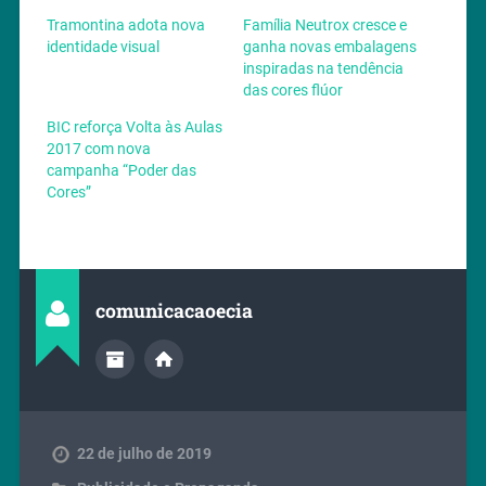
Tramontina adota nova
Família Neutrox cresce e
identidade visual
ganha novas embalagens
inspiradas na tendência
das cores flúor
BIC reforça Volta às Aulas
2017 com nova
campanha “Poder das
Cores”
comunicacaoecia
22 de julho de 2019