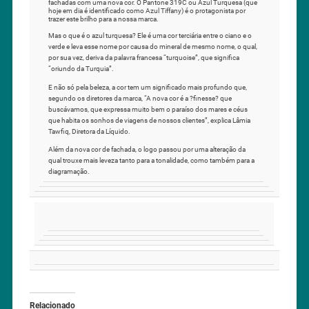
fachadas com uma nova cor. O Pantone 319C ou Azul Turquesa (que
hoje em dia é identificado como Azul Tiffany) é o protagonista por
trazer este brilho para a nossa marca.
Mas o que é o azul turquesa? Ele é uma cor terciária entre o ciano e o
verde e leva esse nome por causa do mineral de mesmo nome, o qual,
por sua vez, deriva da palavra francesa “turquoise”, que significa
“oriundo da Turquia”.
E não só pela beleza, a cor tem um significado mais profundo que,
segundo os diretores da marca, “A nova cor é a ?finesse? que
buscávamos, que expressa muito bem o paraíso dos mares e céus
que habita os sonhos de viagens de nossos clientes”, explica Lâmia
Tawfiq, Diretora da Líquido.
Além da nova cor de fachada, o logo passou por uma alteração da
qual trouxe mais leveza tanto para a tonalidade, como também para a
diagramação.
Relacionado