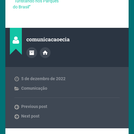
“Turistando nos Parques
do Brasil”
comunicacaoecia
5 de dezembro de 2022
Comunicação
Previous post
Next post