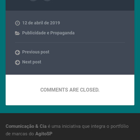
12 de abril de 2019
Publicidade e Propaganda
Previous post
Next post
COMMENTS ARE CLOSED.
Comunicação & Cia
é uma iniciativa que integra o portfólio
de marcas do
AgitoSP