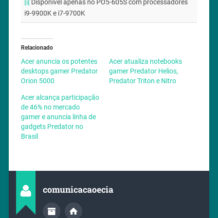
[i]
Disponível apenas no PO5-605S com processadores
i9-9900K e i7-9700K
Relacionado
Acer anuncia os potentes
Acer atualiza notebooks
desktops gamer Predator
gamer Predator Helios,
Orion 5000
Predator Triton e Nitro
Acer alcança participação
de 46% no mercado
gamer e anuncia linha de
gadgets Predator no
Brasil
comunicacaoecia