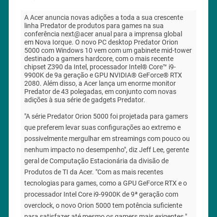
A Acer anuncia novas adições a toda a sua crescente
linha Predator de produtos para games na sua
conferência next@acer anual para a imprensa global
em Nova Iorque. O novo PC desktop Predator Orion
5000 com Windows 10 vem com um gabinete mid-tower
destinado a gamers hardcore, com o mais recente
chipset Z390 da Intel, processador Intel® Core™ i9-
9900K de 9a geração e GPU NVIDIA® GeForce® RTX
2080. Além disso, a Acer lança um enorme monitor
Predator de 43 polegadas, em conjunto com novas
adições à sua série de gadgets Predator.
"A série Predator Orion 5000 foi projetada para gamers
que preferem levar suas configurações ao extremo e
possivelmente mergulhar em streamings com pouco ou
nenhum impacto no desempenho", diz Jeff Lee, gerente
geral de Computação Estacionária da divisão de
Produtos de TI da Acer. "Com as mais recentes
tecnologias para games, como a GPU GeForce RTX e o
processador Intel Core i9-9900K de 9ª geração com
overclock, o novo Orion 5000 tem potência suficiente
para satisfazer até mesmo os gamers mais exigentes."