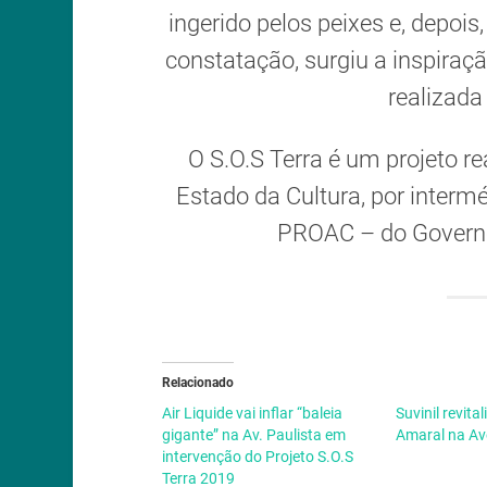
ingerido pelos peixes e, depois
constatação, surgiu a inspiraç
realizada
O S.O.S Terra é um projeto r
Estado da Cultura, por interm
PROAC – do Governo
Relacionado
Air Liquide vai inflar “baleia
Suvinil revita
gigante” na Av. Paulista em
Amaral na Av
intervenção do Projeto S.O.S
Terra 2019