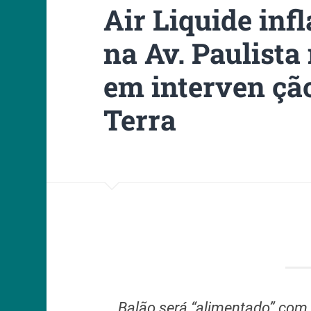
Air Liquide infl
na Av. Paulista
em interven ção
Terra
Balão será “alimentado” com 