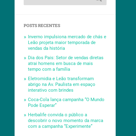
POSTS RECENTES
Inverno impulsiona mercado de chás e
Leão projeta maior temporada de
vendas da história
Dia dos Pais: Setor de vendas diretas
atrai homens em busca de mais
tempo com a família
Eletromidia e Leão transformam
abrigo na Av. Paulista em espaço
interativo com brindes
Coca-Cola lança campanha “O Mundo
Pode Esperar”
Herbalife convida o público a
descobrir o novo momento da marca
com a campanha “Experimente”