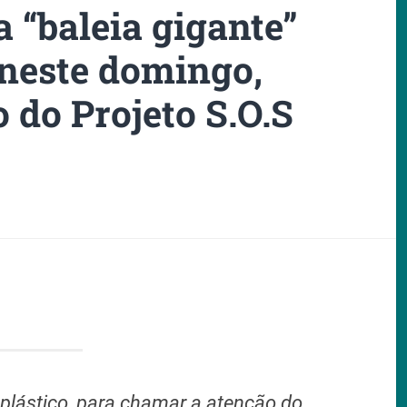
a “baleia gigante”
 neste domingo,
 do Projeto S.O.S
plástico, para chamar a atenção do