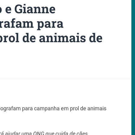
 e Gianne
grafam para
ol de animais de
otografam para campanha em prol de animais
rá ajudar uma ONG que cuida de cães