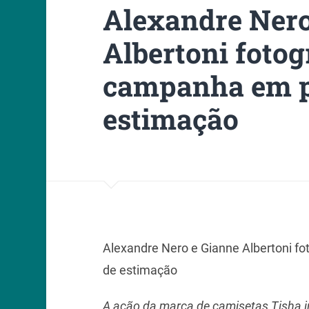
Alexandre Nero
Albertoni foto
campanha em pr
estimação
Alexandre Nero e Gianne Albertoni f
de estimação
A ação da marca de camisetas Tisha i