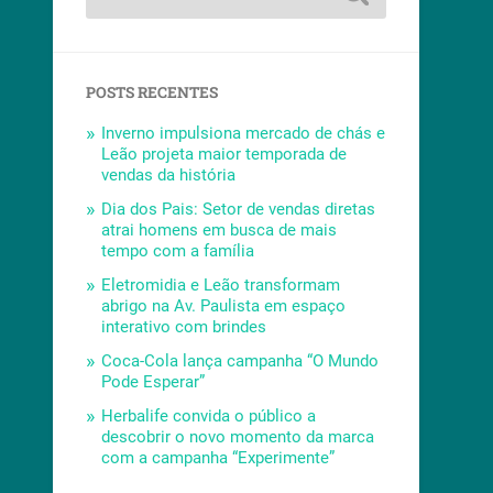
POSTS RECENTES
Inverno impulsiona mercado de chás e
Leão projeta maior temporada de
vendas da história
Dia dos Pais: Setor de vendas diretas
atrai homens em busca de mais
tempo com a família
Eletromidia e Leão transformam
abrigo na Av. Paulista em espaço
interativo com brindes
Coca-Cola lança campanha “O Mundo
Pode Esperar”
Herbalife convida o público a
descobrir o novo momento da marca
com a campanha “Experimente”