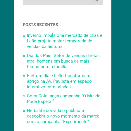
POSTS RECENTES
Inverno impulsiona mercado de chás e
Leão projeta maior temporada de
vendas da história
Dia dos Pais: Setor de vendas diretas
atrai homens em busca de mais
tempo com a família
Eletromidia e Leão transformam
abrigo na Av. Paulista em espaço
interativo com brindes
Coca-Cola lança campanha “O Mundo
Pode Esperar”
Herbalife convida o público a
descobrir o novo momento da marca
com a campanha “Experimente”