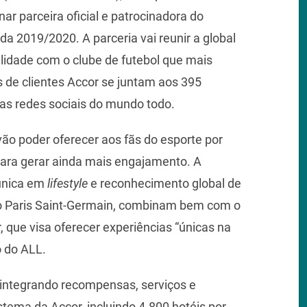
rnar parceira oficial e patrocinadora do
da 2019/2020. A parceria vai reunir a global
talidade com o clube de futebol que mais
 de clientes Accor se juntam aos 395
nas redes sociais do mundo todo.
vão poder oferecer aos fãs do esporte por
para gerar ainda mais engajamento. A
única em
lifestyle
e reconhecimento global de
 do Paris Saint-Germain, combinam bem com o
 que visa oferecer experiências “únicas na
o do ALL.
l integrando recompensas, serviços e
tema da Accor, incluindo 4.800 hotéis por