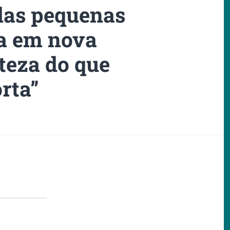
das pequenas
da em nova
teza do que
rta”