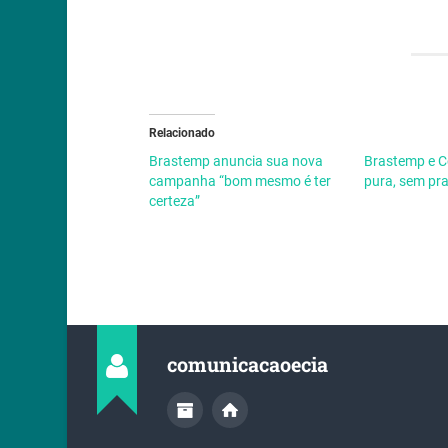
Relacionado
Brastemp anuncia sua nova
Brastemp e C
campanha “bom mesmo é ter
pura, sem pra
certeza”
comunicacaoecia