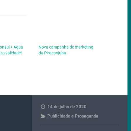
onsul > Água
Nova campanha de marketing
zo validade!
da Piracanjuba
14 de julho de 2020
Publicidade e Propaganda