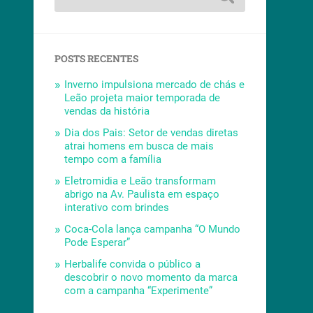
POSTS RECENTES
Inverno impulsiona mercado de chás e
Leão projeta maior temporada de
vendas da história
Dia dos Pais: Setor de vendas diretas
atrai homens em busca de mais
tempo com a família
Eletromidia e Leão transformam
abrigo na Av. Paulista em espaço
interativo com brindes
Coca-Cola lança campanha “O Mundo
Pode Esperar”
Herbalife convida o público a
descobrir o novo momento da marca
com a campanha “Experimente”