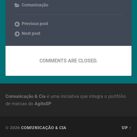
Comunicação
Previous post
Next post
COMMENTS ARE CLOSED.
Comunicação & Cia
é uma iniciativa que integra o portfólio
de marcas do
AgitoSP
© 2026
COMUNICAÇÃO & CIA
UP ↑