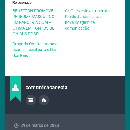
Relacionado
BENETTON PROMOVE
Ck One veste a cidade do
PERFUME MASCULINO
Rio de Janeiro e traz a
EM PARCERIA COM A
nova imagem de
OTIMA EM PONTOS DE
comunicação
ÔNIBUS DE SP
Drogaria Onofre promove
ação especial para o Dia
dos Pais
comunicacaoecia
29 de março de 2023