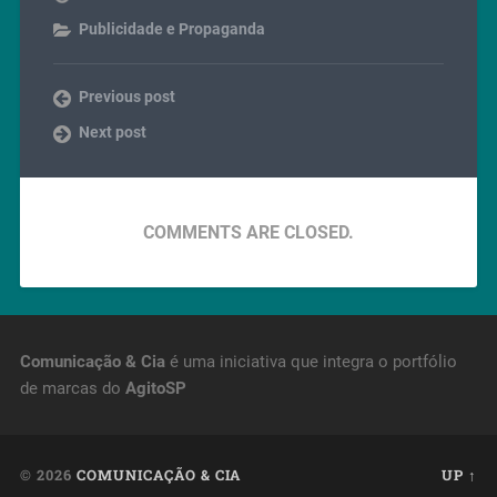
Publicidade e Propaganda
Previous post
Next post
COMMENTS ARE CLOSED.
Comunicação & Cia
é uma iniciativa que integra o portfólio
de marcas do
AgitoSP
© 2026
COMUNICAÇÃO & CIA
UP ↑