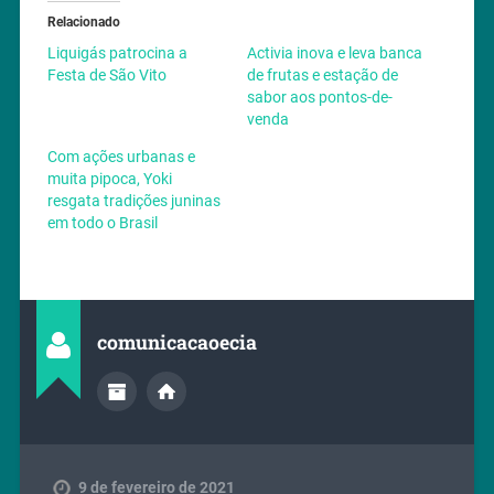
Relacionado
Liquigás patrocina a
Activia inova e leva banca
Festa de São Vito
de frutas e estação de
sabor aos pontos-de-
venda
Com ações urbanas e
muita pipoca, Yoki
resgata tradições juninas
em todo o Brasil
comunicacaoecia
9 de fevereiro de 2021