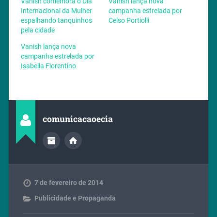
Vanish comemora o Dia
Vanish lança nova
Internacional da Mulher
campanha estrelada por
espalhando tanquinhos
Celso Portiolli
pela cidade
Vanish lança nova
campanha estrelada por
Isabella Fiorentino
comunicacaoecia
7 de fevereiro de 2014
Publicidade e Propaganda