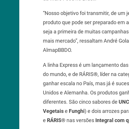
“Nosso objetivo foi transmitir, de um j
produto que pode ser preparado em 
seja a primeira de muitas campanha
mais mercado”, ressaltam André Gola e
AlmapBBDO.
A linha Express é um lançamento da
do mundo, e de RÁRIS
®
, líder na cat
ganhar escala no País, mas já é suc
Unidos e Alemanha. Os produtos gan
diferentes. São cinco sabores de
UNC
Vegetais
e
Funghi
) e dois arrozes para
e
RÁRIS®
nas versões
Integral com 