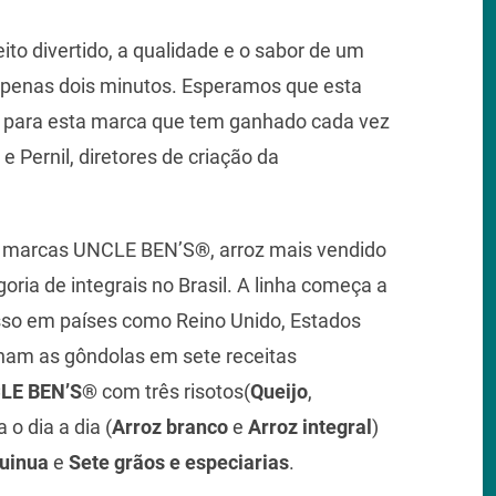
eito divertido, a qualidade e o sabor de um
apenas dois minutos. Esperamos que esta
s para esta marca que tem ganhado cada vez
 Pernil, diretores de criação da
s marcas UNCLE BEN’S
®
, arroz mais vendido
egoria de integrais no Brasil. A linha começa a
esso em países como Reino Unido, Estados
ham as gôndolas em sete receitas
LE BEN’S®
com três risotos(
Queijo
,
 o dia a dia (
Arroz branco
e
Arroz integral
)
quinua
e
Sete grãos e especiarias
.