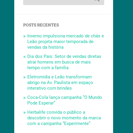
POSTS RECENTES
Inverno impulsiona mercado de chás e
Leão projeta maior temporada de
vendas da história
Dia dos Pais: Setor de vendas diretas
atrai homens em busca de mais
tempo com a família
Eletromidia e Leão transformam
abrigo na Av. Paulista em espaço
interativo com brindes
Coca-Cola lança campanha “O Mundo
Pode Esperar”
Herbalife convida o público a
descobrir o novo momento da marca
com a campanha “Experimente”