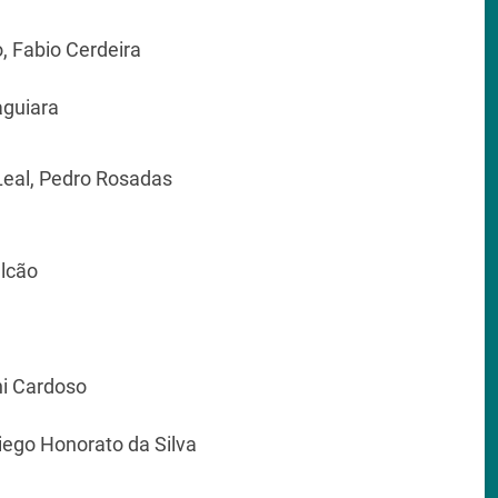
, Fabio Cerdeira
aguiara
 Leal, Pedro Rosadas
alcão
hi Cardoso
iego Honorato da Silva