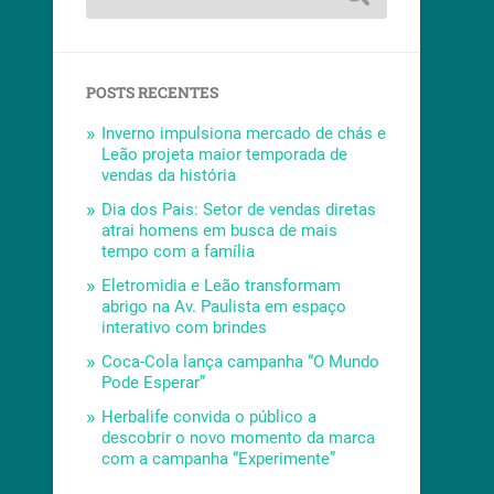
POSTS RECENTES
Inverno impulsiona mercado de chás e
Leão projeta maior temporada de
vendas da história
Dia dos Pais: Setor de vendas diretas
atrai homens em busca de mais
tempo com a família
Eletromidia e Leão transformam
abrigo na Av. Paulista em espaço
interativo com brindes
Coca-Cola lança campanha “O Mundo
Pode Esperar”
Herbalife convida o público a
descobrir o novo momento da marca
com a campanha “Experimente”