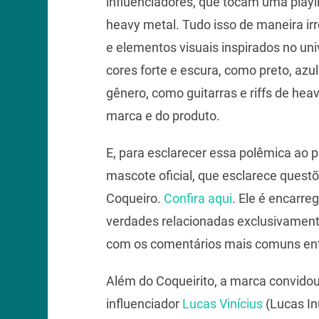
influenciadores, que tocam uma playl
heavy metal. Tudo isso de maneira irr
e elementos visuais inspirados no un
cores forte e escura, como preto, azu
gênero, como guitarras e riffs de hea
marca e do produto.
E, para esclarecer essa polêmica ao pú
mascote oficial, que esclarece ques
Coqueiro.
Confira aqui
. Ele é encarre
verdades relacionadas exclusivamente
com os comentários mais comuns entr
Além do Coqueirito, a marca convido
influenciador
Lucas Vinícius
(Lucas In