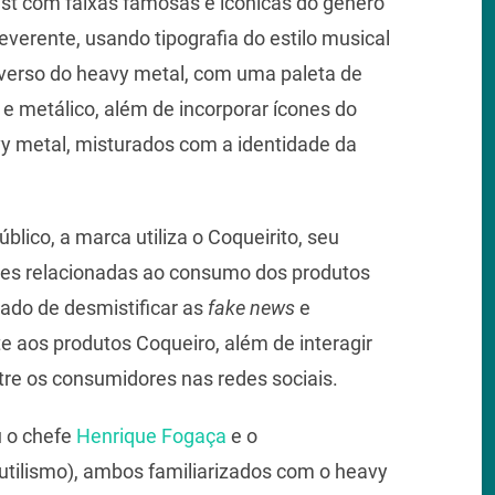
ist com faixas famosas e icônicas do gênero
everente, usando tipografia do estilo musical
iverso do heavy metal, com uma paleta de
l e metálico, além de incorporar ícones do
vy metal, misturados com a identidade da
blico, a marca utiliza o Coqueirito, seu
tões relacionadas ao consumo dos produtos
gado de desmistificar as
fake news
e
 aos produtos Coqueiro, além de interagir
e os consumidores nas redes sociais.
u o chefe
Henrique Fogaça
e o
utilismo), ambos familiarizados com o heavy