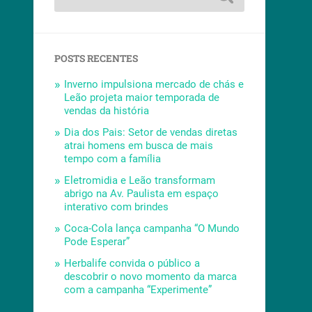
POSTS RECENTES
Inverno impulsiona mercado de chás e
Leão projeta maior temporada de
vendas da história
Dia dos Pais: Setor de vendas diretas
atrai homens em busca de mais
tempo com a família
Eletromidia e Leão transformam
abrigo na Av. Paulista em espaço
interativo com brindes
Coca-Cola lança campanha “O Mundo
Pode Esperar”
Herbalife convida o público a
descobrir o novo momento da marca
com a campanha “Experimente”