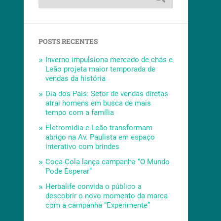
POSTS RECENTES
Inverno impulsiona mercado de chás e
Leão projeta maior temporada de
vendas da história
Dia dos Pais: Setor de vendas diretas
atrai homens em busca de mais
tempo com a família
Eletromidia e Leão transformam
abrigo na Av. Paulista em espaço
interativo com brindes
Coca-Cola lança campanha “O Mundo
Pode Esperar”
Herbalife convida o público a
descobrir o novo momento da marca
com a campanha “Experimente”