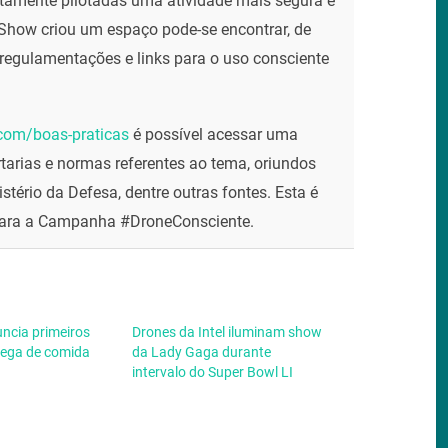
tamente pilotadas uma atividade mais segura e
eShow criou um espaço pode-se encontrar, de
s, regulamentações e links para o uso consciente
om/boas-praticas
é possível acessar uma
ortarias e normas referentes ao tema, oriundos
tério da Defesa, dentre outras fontes. Esta é
ara a Campanha #DroneConsciente.
uncia primeiros
Drones da Intel iluminam show
trega de comida
da Lady Gaga durante
intervalo do Super Bowl LI