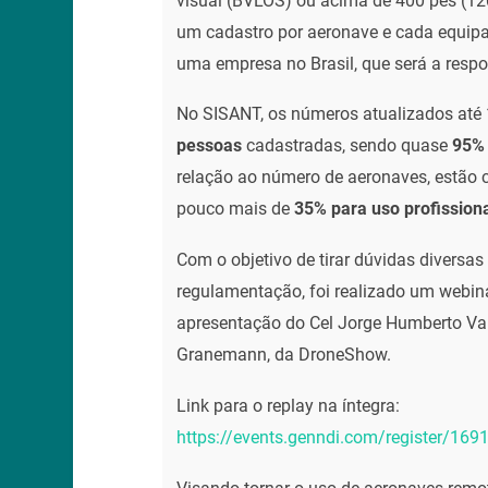
visual (BVLOS) ou acima de 400 pés (120
um cadastro por aeronave e cada equip
uma empresa no Brasil, que será a respo
No SISANT, os números atualizados até
pessoas
cadastradas, sendo quase
95% 
relação ao número de aeronaves, estão
pouco mais de
35% para uso profission
Com o objetivo de tirar dúvidas diversas
regulamentação, foi realizado um webina
apresentação do Cel Jorge Humberto V
Granemann, da DroneShow.
Link para o replay na íntegra:
https://events.genndi.com/register/1