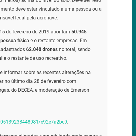
 metros) acima do nível do solo. Deve ser feito
amento deve estar vinculado a uma pessoa ou a
nsável legal pela aeronave.
 15 de fevereiro de 2019 apontam
50.945
pessoa física
e o restante empresas. Em
 cadastrados
62.048 drones
no total, sendo
al
e o restante de uso recreativo.
 e informar sobre as recentes alterações na
r no último dia 28 de fevereiro com
argas, do DECEA, e moderação de Emerson
69105139238448981/e92e7a2bc9
.