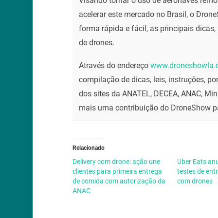
Visando tornar o uso de aeronaves remo
acelerar este mercado no Brasil, o Dron
forma rápida e fácil, as principais dica
de drones.
Através do endereço
www.droneshowla.c
compilação de dicas, leis, instruções, p
dos sites da ANATEL, DECEA, ANAC, Minis
mais uma contribuição do DroneShow p
Relacionado
Delivery com drone: ação une
Uber Eats an
clientes para primeira entrega
testes de en
de comida com autorização da
com drones
ANAC