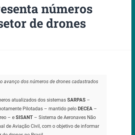
esenta números
setor de drones
e o avanço dos números de drones cadastrados
eros atualizados dos sistemas
SARPAS
–
motamente Pilotadas – mantido pelo
DECEA
–
reo – e
SISANT
– Sistema de Aeronaves Não
l de Aviação Civil, com o objetivo de informar
 de drones no Brasil.