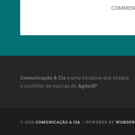
COMMENT
Comunicação & Cia
é uma iniciativa que integra
o portfólio de marcas do
AgitoSP
© 2026
COMUNICAÇÃO & CIA
— POWERED BY
WORDPR