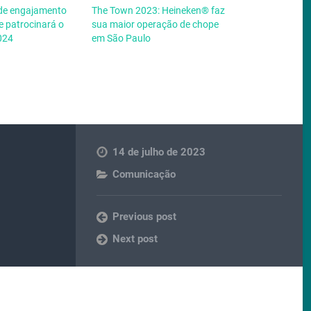
de engajamento
The Town 2023: Heineken® faz
e patrocinará o
sua maior operação de chope
2024
em São Paulo
14 de julho de 2023
Comunicação
Previous post
Next post