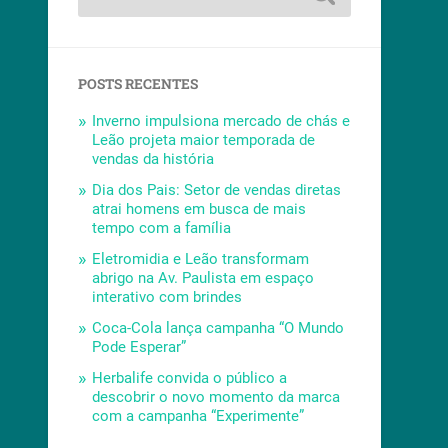
POSTS RECENTES
Inverno impulsiona mercado de chás e
Leão projeta maior temporada de
vendas da história
Dia dos Pais: Setor de vendas diretas
atrai homens em busca de mais
tempo com a família
Eletromidia e Leão transformam
abrigo na Av. Paulista em espaço
interativo com brindes
Coca-Cola lança campanha “O Mundo
Pode Esperar”
Herbalife convida o público a
descobrir o novo momento da marca
com a campanha “Experimente”