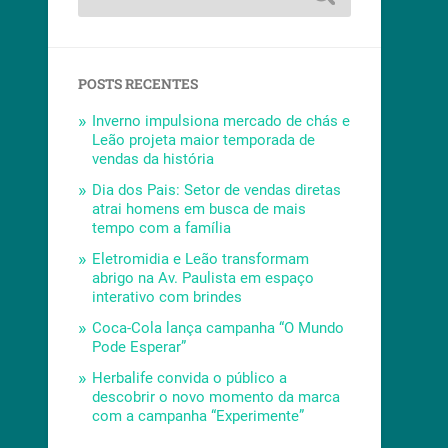
POSTS RECENTES
Inverno impulsiona mercado de chás e
Leão projeta maior temporada de
vendas da história
Dia dos Pais: Setor de vendas diretas
atrai homens em busca de mais
tempo com a família
Eletromidia e Leão transformam
abrigo na Av. Paulista em espaço
interativo com brindes
Coca-Cola lança campanha “O Mundo
Pode Esperar”
Herbalife convida o público a
descobrir o novo momento da marca
com a campanha “Experimente”