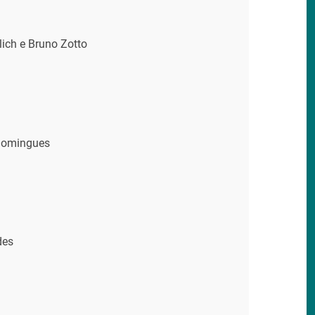
lich e Bruno Zotto
Domingues
des