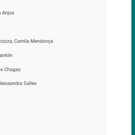
s Anjos
ocozza, Camila Mendonça
anklin
los Chagas
Alessandra Salles