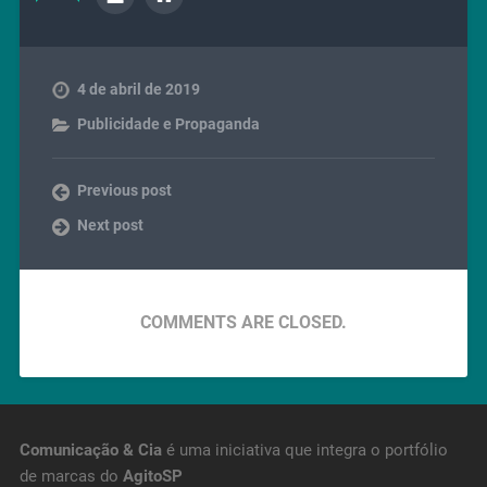
4 de abril de 2019
Publicidade e Propaganda
Previous post
Next post
COMMENTS ARE CLOSED.
Comunicação & Cia
é uma iniciativa que integra o portfólio
de marcas do
AgitoSP