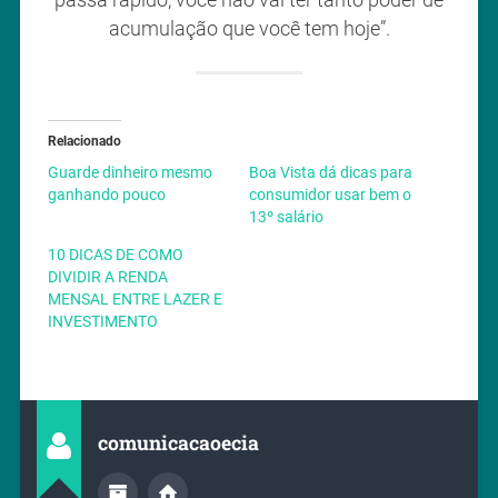
passa rápido, você não vai ter tanto poder de
acumulação que você tem hoje”.
Relacionado
Guarde dinheiro mesmo
Boa Vista dá dicas para
ganhando pouco
consumidor usar bem o
13º salário
10 DICAS DE COMO
DIVIDIR A RENDA
MENSAL ENTRE LAZER E
INVESTIMENTO
comunicacaoecia