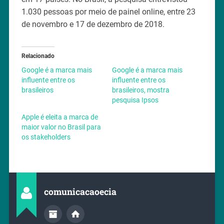
1.030 pessoas por meio de painel online, entre 23
de novembro e 17 de dezembro de 2018.
Relacionado
Google é a marca mais
Google é a marca mais
influente entre os
influente entre os
brasileiros
brasileiros, mostra
pesquisa Ipsos
Apple é eleita a marca de
maior valor no Brasil para
os stakeholders
comunicacaoecia