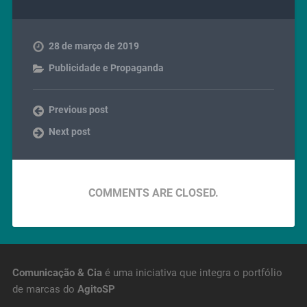
28 de março de 2019
Publicidade e Propaganda
Previous post
Next post
COMMENTS ARE CLOSED.
Comunicação & Cia
é uma iniciativa que integra o portfólio
de marcas do
AgitoSP