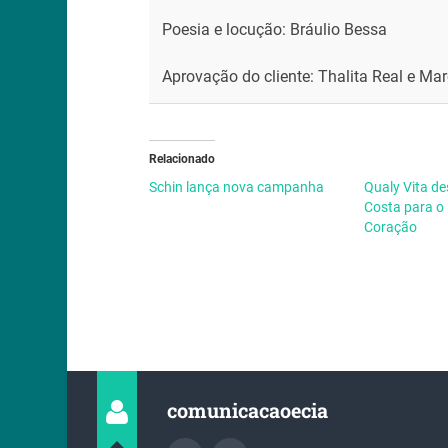
Poesia e locução: Bráulio Bessa
Aprovação do cliente: Thalita Real e Ma
Relacionado
Schin lança nova campanha
Qualy Vita de
Costa para o
Coração
comunicacaoecia