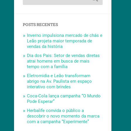
POSTS RECENTES
Inverno impulsiona mercado de chás e
Leão projeta maior temporada de
vendas da história
Dia dos Pais: Setor de vendas diretas
atrai homens em busca de mais
tempo com a família
Eletromidia e Leão transformam
abrigo na Av. Paulista em espaço
interativo com brindes
Coca-Cola lança campanha “O Mundo
Pode Esperar”
Herbalife convida o público a
descobrir o novo momento da marca
com a campanha “Experimente”