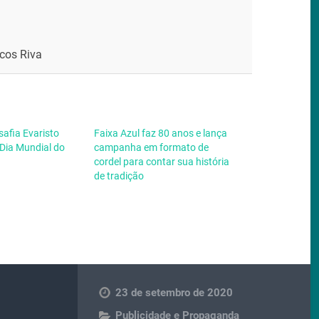
rcos Riva
safia Evaristo
Faixa Azul faz 80 anos e lança
 Dia Mundial do
campanha em formato de
cordel para contar sua história
de tradição
23 de setembro de 2020
Publicidade e Propaganda