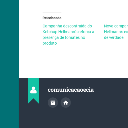
Relacionado
Campanha descontraída do
Nova campan
Ketchup Hellmann’s reforça a
Hellmann’s e
presença de tomates no
de verdade
produto
comunicacaoecia