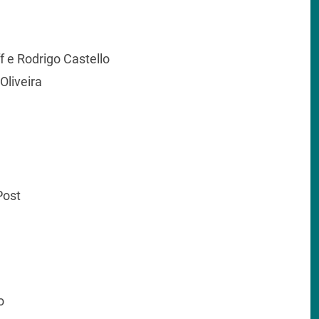
e Rodrigo Castello
liveira
Post
o