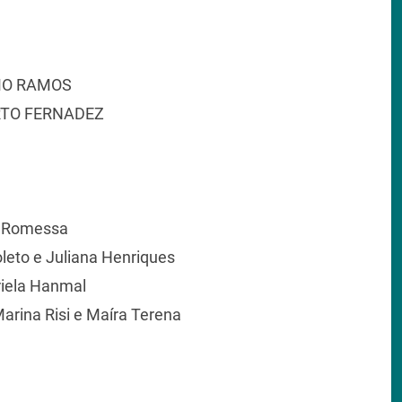
MO RAMOS
RTO FERNADEZ
a Romessa
leto e Juliana Henriques
riela Hanmal
rina Risi e Maíra Terena