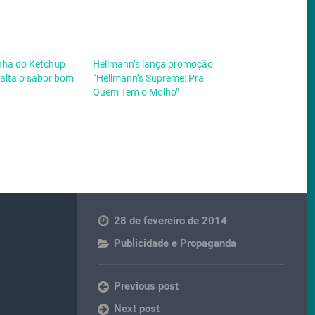
ha do Ketchup
Hellmann’s lança promoção
xalta o sabor bom
“Hellmann’s Supreme: Pra
Quem Tem o Molho”
28 de fevereiro de 2014
Publicidade e Propaganda
Previous post
Next post