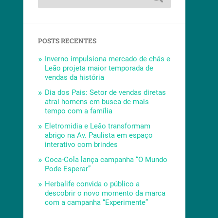
POSTS RECENTES
Inverno impulsiona mercado de chás e
Leão projeta maior temporada de
vendas da história
Dia dos Pais: Setor de vendas diretas
atrai homens em busca de mais
tempo com a família
Eletromidia e Leão transformam
abrigo na Av. Paulista em espaço
interativo com brindes
Coca-Cola lança campanha “O Mundo
Pode Esperar”
Herbalife convida o público a
descobrir o novo momento da marca
com a campanha “Experimente”