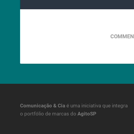
COMMENT
Comunicação & Cia
é uma iniciativa que integra
o portfólio de marcas do
AgitoSP