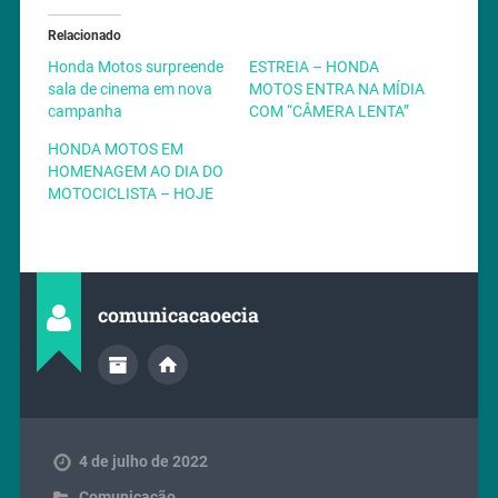
Relacionado
Honda Motos surpreende
ESTREIA – HONDA
sala de cinema em nova
MOTOS ENTRA NA MÍDIA
campanha
COM “CÂMERA LENTA”
HONDA MOTOS EM
HOMENAGEM AO DIA DO
MOTOCICLISTA – HOJE
comunicacaoecia
4 de julho de 2022
Comunicação