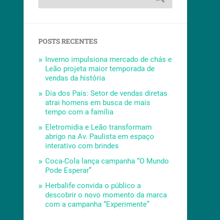
POSTS RECENTES
Inverno impulsiona mercado de chás e
Leão projeta maior temporada de
vendas da história
Dia dos Pais: Setor de vendas diretas
atrai homens em busca de mais
tempo com a família
Eletromidia e Leão transformam
abrigo na Av. Paulista em espaço
interativo com brindes
Coca-Cola lança campanha “O Mundo
Pode Esperar”
Herbalife convida o público a
descobrir o novo momento da marca
com a campanha “Experimente”