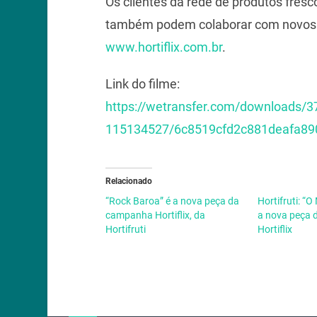
Os clientes da rede de produtos fresc
também podem colaborar com novos tít
www.hortiflix.com.br
.
Link do filme:
https://wetransfer.com/downloads
115134527/6c8519cfd2c881deafa89
Relacionado
“Rock Baroa” é a nova peça da
Hortifruti: “
campanha Hortiflix, da
a nova peça
Hortifruti
Hortiflix