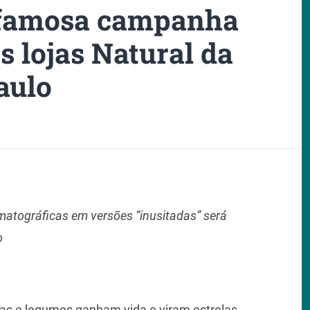
z famosa campanha
as lojas Natural da
aulo
matográficas em versões “inusitadas”
será
o
uras e legumes ganham vida e viram estrelas