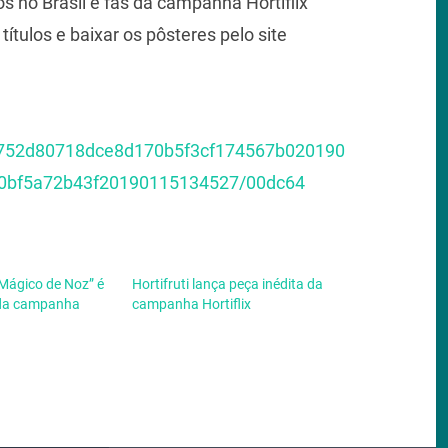
os no Brasil e fãs da campanha Hortiflix
ulos e baixar os pôsteres pelo site
/3752d80718dce8d170b5f3cf174567b020190
0bf5a72b43f20190115134527/00dc64
O Mágico de Noz” é
Hortifruti lança peça inédita da
 da campanha
campanha Hortiflix