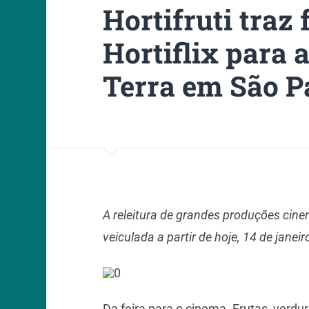
Hortifruti tra
Hortiflix para 
Terra em São P
A releitura de grandes produções cine
veiculada a partir de hoje, 14 de janeir
Da feira para o cinema. Frutas, verd