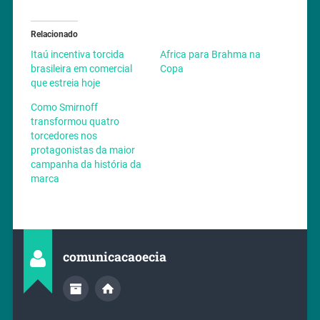
Relacionado
Itaú incentiva torcida
Africa para Brahma na
brasileira em comercial
Copa
que estreia hoje
Como Smirnoff
transformou quatro
torcedores nos
protagonistas da maior
campanha da história da
marca
comunicacaoecia