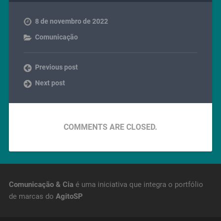
8 de novembro de 2022
Comunicação
Previous post
Next post
COMMENTS ARE CLOSED.
Comunicação & Cia
é uma iniciativa que integra o portfólio
de marcas do
AgitoSP