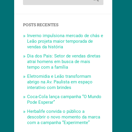
POSTS RECENTES
Inverno impulsiona mercado de chás e
Leão projeta maior temporada de
vendas da história
Dia dos Pais: Setor de vendas diretas
atrai homens em busca de mais
tempo com a família
Eletromidia e Leão transformam
abrigo na Av. Paulista em espaço
interativo com brindes
Coca-Cola lança campanha “O Mundo
Pode Esperar”
Herbalife convida o público a
descobrir o novo momento da marca
com a campanha “Experimente”