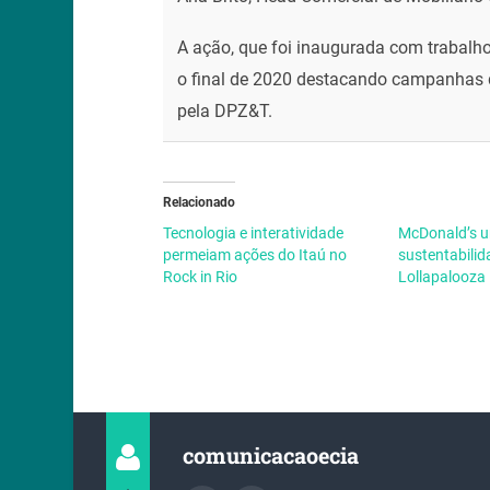
A ação, que foi inaugurada com trabalho 
o final de 2020 destacando campanhas
pela DPZ&T.
Relacionado
Tecnologia e interatividade
McDonald’s u
permeiam ações do Itaú no
sustentabilid
Rock in Rio
Lollapalooza 
comunicacaoecia