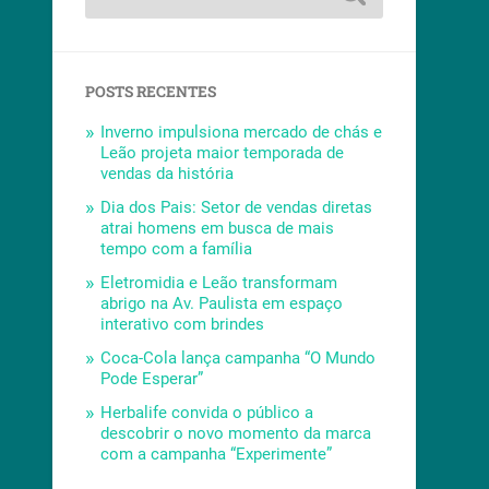
POSTS RECENTES
Inverno impulsiona mercado de chás e
Leão projeta maior temporada de
vendas da história
Dia dos Pais: Setor de vendas diretas
atrai homens em busca de mais
tempo com a família
Eletromidia e Leão transformam
abrigo na Av. Paulista em espaço
interativo com brindes
Coca-Cola lança campanha “O Mundo
Pode Esperar”
Herbalife convida o público a
descobrir o novo momento da marca
com a campanha “Experimente”