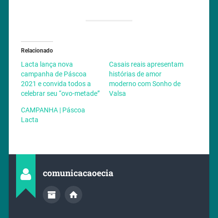
Relacionado
Lacta lança nova
Casais reais apresentam
campanha de Páscoa
histórias de amor
2021 e convida todos a
moderno com Sonho de
celebrar seu “ovo-metade”
Valsa
CAMPANHA | Páscoa
Lacta
comunicacaoecia