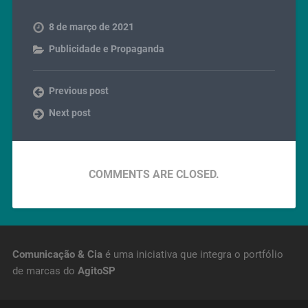
8 de março de 2021
Publicidade e Propaganda
Previous post
Next post
COMMENTS ARE CLOSED.
Comunicação & Cia
é uma iniciativa que integra o portfólio
de marcas do
AgitoSP