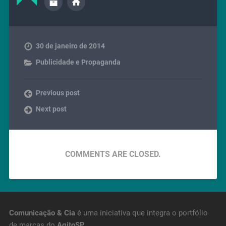
30 de janeiro de 2014
Publicidade e Propaganda
Previous post
Next post
COMMENTS ARE CLOSED.
Comunicação & Cia
é uma iniciativa que integra o portfólio
de marcas do
AgitoSP