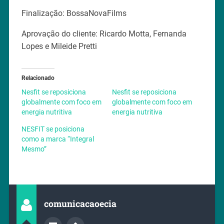
Finalização: BossaNovaFilms
Aprovação do cliente: Ricardo Motta, Fernanda
Lopes e Mileide Pretti
Relacionado
Nesfit se reposiciona
Nesfit se reposiciona
globalmente com foco em
globalmente com foco em
energia nutritiva
energia nutritiva
NESFIT se posiciona
como a marca “Integral
Mesmo”
comunicacaoecia