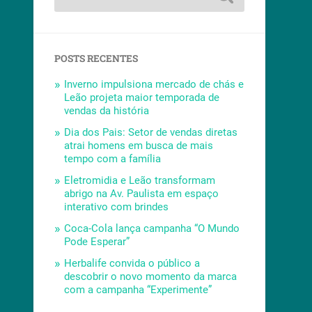
POSTS RECENTES
Inverno impulsiona mercado de chás e
Leão projeta maior temporada de
vendas da história
Dia dos Pais: Setor de vendas diretas
atrai homens em busca de mais
tempo com a família
Eletromidia e Leão transformam
abrigo na Av. Paulista em espaço
interativo com brindes
Coca-Cola lança campanha “O Mundo
Pode Esperar”
Herbalife convida o público a
descobrir o novo momento da marca
com a campanha “Experimente”