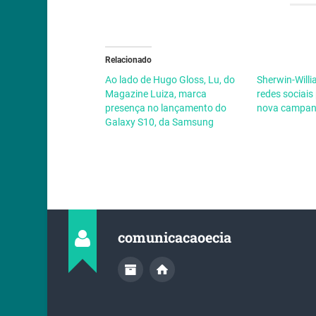
Relacionado
Ao lado de Hugo Gloss, Lu, do
Sherwin-Will
Magazine Luiza, marca
redes sociais
presença no lançamento do
nova campa
Galaxy S10, da Samsung
comunicacaoecia