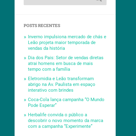
POSTS RECENTES
Inverno impulsiona mercado de chás e
Leão projeta maior temporada de
vendas da história
Dia dos Pais: Setor de vendas diretas
atrai homens em busca de mais
tempo com a família
Eletromidia e Leão transformam
abrigo na Av. Paulista em espaço
interativo com brindes
Coca-Cola lança campanha “O Mundo
Pode Esperar”
Herbalife convida o público a
descobrir o novo momento da marca
com a campanha “Experimente”