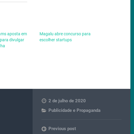
iams aposta em
Magalu abre concurso para
 para divulgar
escolher startups
nha
2 de julho de 2020
Publicidade e Propaganda
Previous post