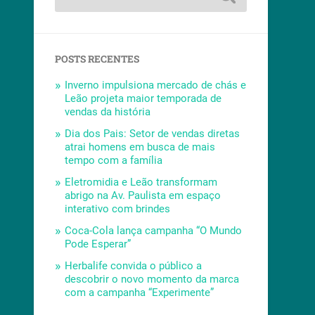
POSTS RECENTES
Inverno impulsiona mercado de chás e
Leão projeta maior temporada de
vendas da história
Dia dos Pais: Setor de vendas diretas
atrai homens em busca de mais
tempo com a família
Eletromidia e Leão transformam
abrigo na Av. Paulista em espaço
interativo com brindes
Coca-Cola lança campanha “O Mundo
Pode Esperar”
Herbalife convida o público a
descobrir o novo momento da marca
com a campanha “Experimente”