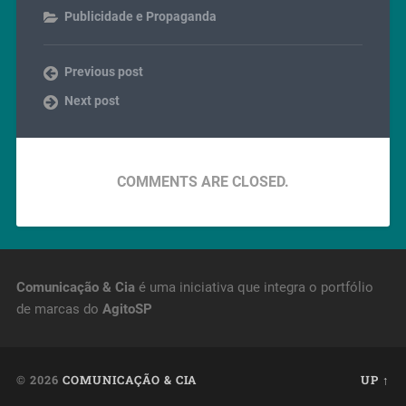
Publicidade e Propaganda
Previous post
Next post
COMMENTS ARE CLOSED.
Comunicação & Cia
é uma iniciativa que integra o portfólio
de marcas do
AgitoSP
© 2026
COMUNICAÇÃO & CIA
UP ↑