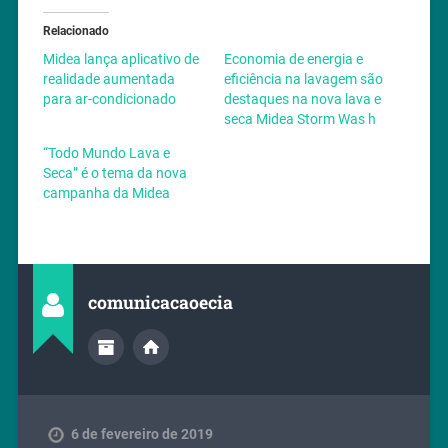
Relacionado
Midea lança aplicativo de
Economia de energia e
realidade aumentada
eficiência na lavagem são
para ar-condicionado
destaques na nova lava e
seca Midea Storm Was h
“Todo Mundo Lava e
Seca” é o tema da nova
campanha da Midea
comunicacaoecia
6 de fevereiro de 2019