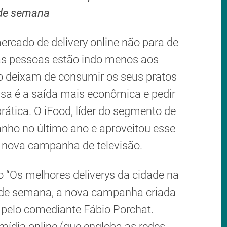
 de semana
cado de delivery online não para de
 as pessoas estão indo menos aos
o deixam de consumir os seus pratos
asa é a saída mais econômica e pedir
rática. O iFood, líder do segmento de
anho no último ano e aproveitou esse
 nova campanha de televisão.
 “Os melhores deliverys da cidade na
l de semana, a nova campanha criada
 pelo comediante Fábio Porchat.
mídia online (que engloba as redes