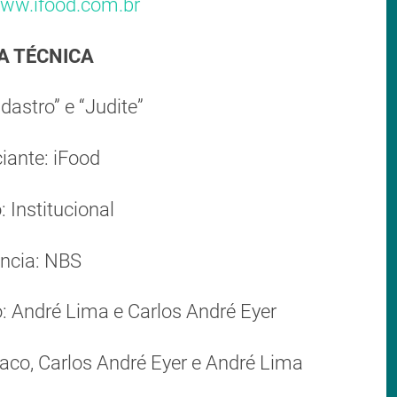
ww.ifood.com.br
A TÉCNICA
adastro” e “Judite”
iante: iFood
 Institucional
ncia: NBS
o: André Lima e Carlos André Eyer
raco, Carlos André Eyer e André Lima