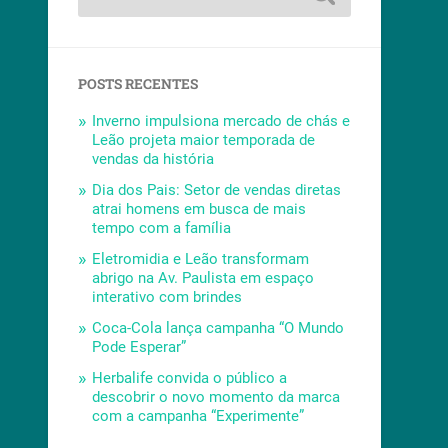
POSTS RECENTES
Inverno impulsiona mercado de chás e
Leão projeta maior temporada de
vendas da história
Dia dos Pais: Setor de vendas diretas
atrai homens em busca de mais
tempo com a família
Eletromidia e Leão transformam
abrigo na Av. Paulista em espaço
interativo com brindes
Coca-Cola lança campanha “O Mundo
Pode Esperar”
Herbalife convida o público a
descobrir o novo momento da marca
com a campanha “Experimente”