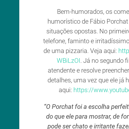
Bem-humorados, os comerc
humorístico de Fábio Porchat
situações opostas. No primei
telefone, faminto e irritadíssi
de uma pizzaria. Veja aqui:
htt
WBiLzOI
. Já no segundo f
atendente e resolve preenche
detalhes, uma vez que ele já h
aqui:
https://www.yout
“O Porchat foi a escolha perf
do que ele para mostrar, de fo
pode ser chato e irritante faz