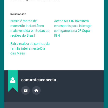
Relacionado
Nissin é marca de
Acer e NISSIN investem
macarrão instantâneo
em esports para interagir
mais vendida em todas as
com gamers na 2ª Copa
regiões do Brasil
IGN
Extra realiza os sonhos da
família inteira neste Dia
das Mães
comunicacaoecia