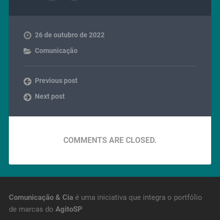
26 de outubro de 2022
Comunicação
Previous post
Next post
COMMENTS ARE CLOSED.
Comunicação & Cia
é uma iniciativa que integra o portfólio
de marcas do
AgitoSP