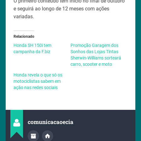
O primeiro conteúdo tem início no final de outubro
e seguirá ao longo de 12 meses com ações
variadas.
Relacionado
Honda SH 150i tem
Promoção Garagem dos
campanha da F.biz
Sonhos das Lojas Tintas
Sherwin-Williams sorteará
carro, scooter e moto
Honda revela o que só os
motociclistas sabem em
ação nas redes sociais
comunicacaoecia