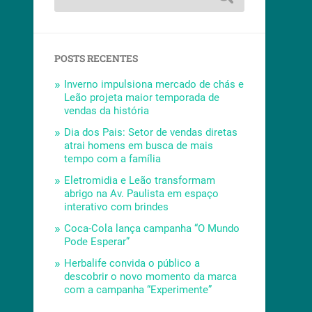
POSTS RECENTES
Inverno impulsiona mercado de chás e
Leão projeta maior temporada de
vendas da história
Dia dos Pais: Setor de vendas diretas
atrai homens em busca de mais
tempo com a família
Eletromidia e Leão transformam
abrigo na Av. Paulista em espaço
interativo com brindes
Coca-Cola lança campanha “O Mundo
Pode Esperar”
Herbalife convida o público a
descobrir o novo momento da marca
com a campanha “Experimente”