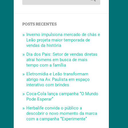
POSTS RECENTES
Inverno impulsiona mercado de chás e
Leão projeta maior temporada de
vendas da história
Dia dos Pais: Setor de vendas diretas
atrai homens em busca de mais
tempo com a família
Eletromidia e Leão transformam
abrigo na Av. Paulista em espaço
interativo com brindes
Coca-Cola lança campanha “O Mundo
Pode Esperar”
Herbalife convida o público a
descobrir o novo momento da marca
com a campanha “Experimente”