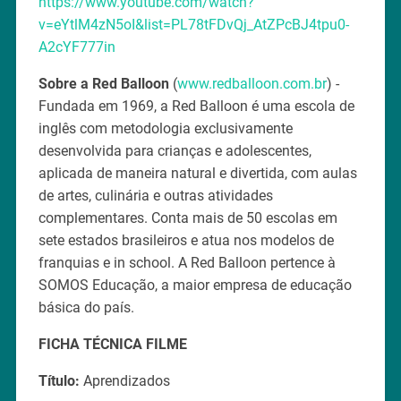
https://www.youtube.com/watch?
v=eYtlM4zN5oI&list=PL78tFDvQj_AtZPcBJ4tpu0-
A2cYF777in
Sobre a Red Balloon
(
www.redballoon.com.br
) -
Fundada em 1969, a Red Balloon é uma escola de
inglês com metodologia exclusivamente
desenvolvida para crianças e adolescentes,
aplicada de maneira natural e divertida, com aulas
de artes, culinária e outras atividades
complementares. Conta mais de 50 escolas em
sete estados brasileiros e atua nos modelos de
franquias e in school. A Red Balloon pertence à
SOMOS Educação, a maior empresa de educação
básica do país.
FICHA TÉCNICA FILME
Título:
Aprendizados