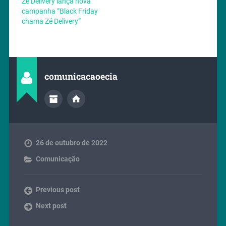
Zé Delivery lança nova
campanha “Black Friday
chama Zé Delivery”
comunicacaoecia
26 de outubro de 2022
Comunicação
Previous post
Next post