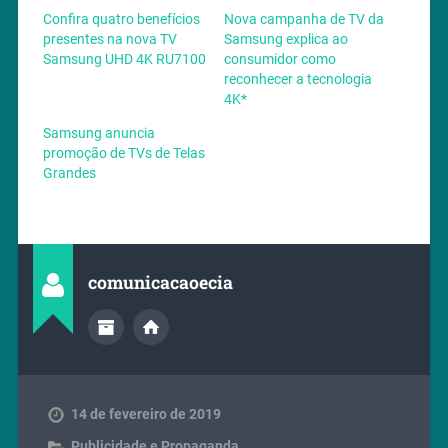
Confira quatro benefícios
Nova campanha de TV da
presentes na nova TV
Samsung explica ao
Samsung UHD 4K RU7100
consumidor como
reconhecer a tecnologia
4K*
Samsung anuncia
promoção de TVs de Telas
Grandes
comunicacaoecia
14 de fevereiro de 2019
Publicidade e Propaganda