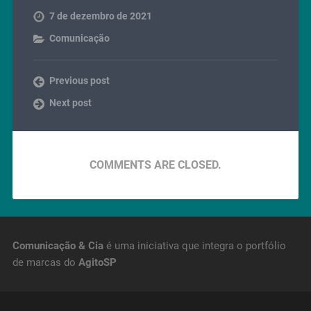
7 de dezembro de 2021
Comunicação
Previous post
Next post
COMMENTS ARE CLOSED.
Comunicação & Cia
é uma iniciativa que integra o portfólio
de marcas do
AgitoSP