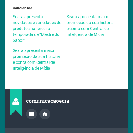
Relacionado
Seara apresenta
Seara apresenta maior
novidades e variedades de
promoção da sua história
produtos na terceira
e conta com Central de
temporada de “Mestre do
Inteligência de Mídia
Sabor”
Seara apresenta maior
promoção da sua história
e conta com Central de
Inteligência de Mídia
comunicacaoecia