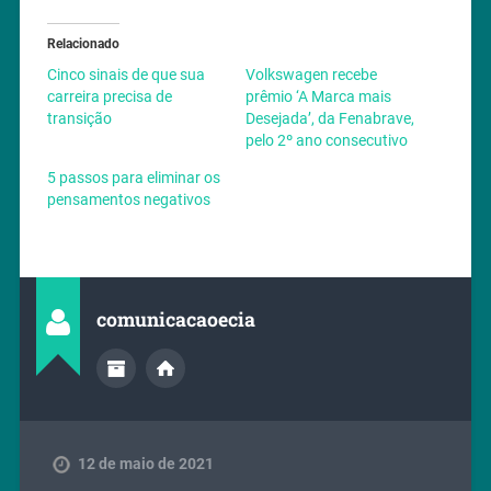
Relacionado
Cinco sinais de que sua
Volkswagen recebe
carreira precisa de
prêmio ‘A Marca mais
transição
Desejada’, da Fenabrave,
pelo 2º ano consecutivo
5 passos para eliminar os
pensamentos negativos
comunicacaoecia
12 de maio de 2021