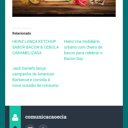
Relacionado
HEINZ LANÇA KETCHUP
Heinz cria mobiliário
SABOR BACON & CEBOLA
urbano com cheiro de
CARAMELIZADA
bacon para celebrar o
Bacon Day
Jack Daniel’s lança
campanha de American
Barbecue e convida à
nova ocasião de consumo
comunicacaoecia