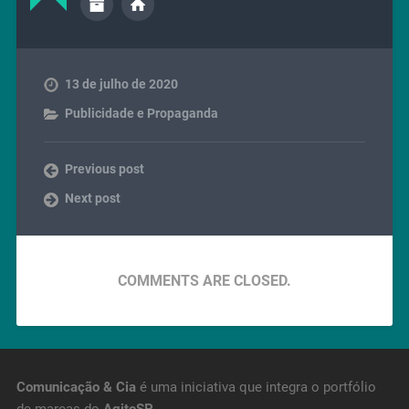
13 de julho de 2020
Publicidade e Propaganda
Previous post
Next post
COMMENTS ARE CLOSED.
Comunicação & Cia
é uma iniciativa que integra o portfólio
de marcas do
AgitoSP