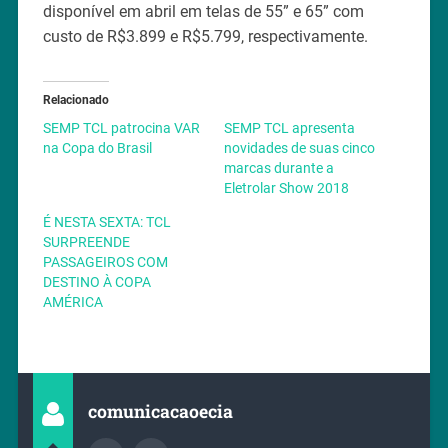
disponível em abril em telas de 55” e 65” com
custo de R$3.899 e R$5.799, respectivamente.
Relacionado
SEMP TCL patrocina VAR
SEMP TCL apresenta
na Copa do Brasil
novidades de suas cinco
marcas durante a
Eletrolar Show 2018
É NESTA SEXTA: TCL
SURPREENDE
PASSAGEIROS COM
DESTINO À COPA
AMÉRICA
comunicacaoecia