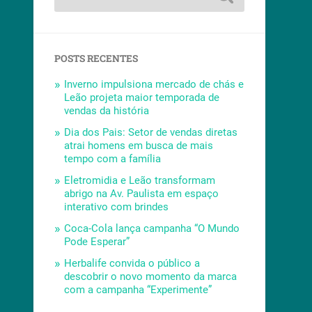
POSTS RECENTES
Inverno impulsiona mercado de chás e
Leão projeta maior temporada de
vendas da história
Dia dos Pais: Setor de vendas diretas
atrai homens em busca de mais
tempo com a família
Eletromidia e Leão transformam
abrigo na Av. Paulista em espaço
interativo com brindes
Coca-Cola lança campanha “O Mundo
Pode Esperar”
Herbalife convida o público a
descobrir o novo momento da marca
com a campanha “Experimente”