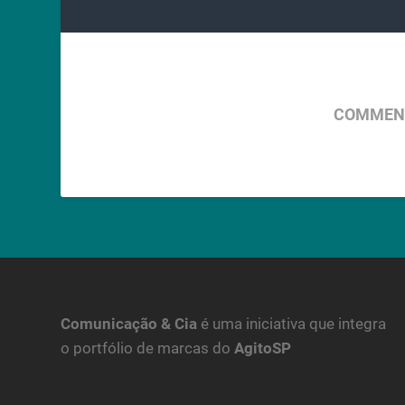
COMMENT
Comunicação & Cia
é uma iniciativa que integra
o portfólio de marcas do
AgitoSP