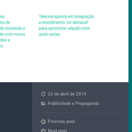
seu
Telecine aposta em integração
to de
e atendimento ‘on demand’
 de conteúdo e
para aprimorar relação com
ólio com novos
assin antes
ídeo e
to
22 de abril de 2019
Publicidade e Propaganda
Previous post
Next post