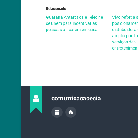
Relacionado
Guaraná Antarctica e Telecine
Vivo reforça 
se unem para incentivar as
posicionamen
pessoas a ficarem em casa
distribuidora
amplia portf
serviços de v 
entretenimen
comunicacaoecia