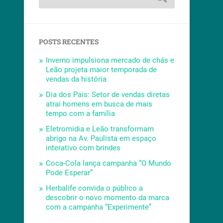
POSTS RECENTES
Inverno impulsiona mercado de chás e
Leão projeta maior temporada de
vendas da história
Dia dos Pais: Setor de vendas diretas
atrai homens em busca de mais
tempo com a família
Eletromidia e Leão transformam
abrigo na Av. Paulista em espaço
interativo com brindes
Coca-Cola lança campanha “O Mundo
Pode Esperar”
Herbalife convida o público a
descobrir o novo momento da marca
com a campanha “Experimente”