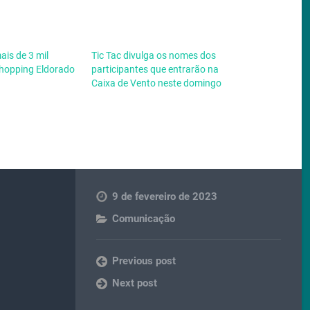
ais de 3 mil
Tic Tac divulga os nomes dos
hopping Eldorado
participantes que entrarão na
Caixa de Vento neste domingo
9 de fevereiro de 2023
Comunicação
Previous post
Next post