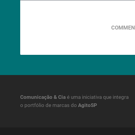
COMMENT
Comunicação & Cia
é uma iniciativa que integra
o portfólio de marcas do
AgitoSP