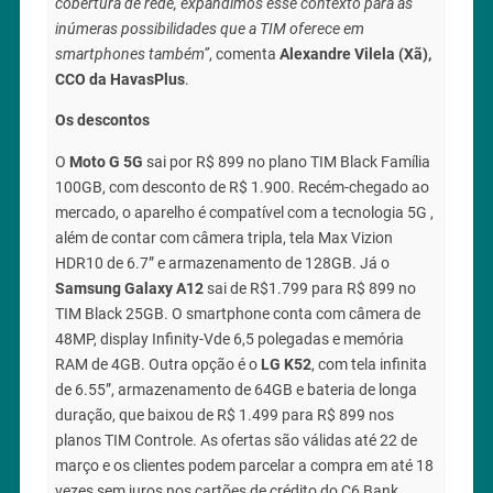
cobertura de rede, expandimos esse contexto para as
inúmeras possibilidades que a TIM oferece em
smartphones também”
, comenta
Alexandre Vilela (Xã),
CCO da HavasPlus
.
Os descontos
O
Moto G 5G
sai por R$ 899 no plano TIM Black Família
100GB, com desconto de R$ 1.900. Recém-chegado ao
mercado, o aparelho é compatível com a tecnologia 5G ,
além de contar com câmera tripla, tela Max Vizion
HDR10 de 6.7” e armazenamento de 128GB. Já o
Samsung Galaxy A12
sai de R$1.799 para R$ 899 no
TIM Black 25GB. O smartphone conta com câmera de
48MP, display Infinity-Vde 6,5 polegadas e memória
RAM de 4GB. Outra opção é o
LG K52
, com tela infinita
de 6.55”, armazenamento de 64GB e bateria de longa
duração, que baixou de R$ 1.499 para R$ 899 nos
planos TIM Controle. As ofertas são válidas até 22 de
março e os clientes podem parcelar a compra em até 18
vezes sem juros nos cartões de crédito do C6 Bank.