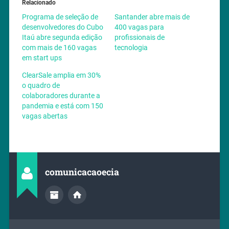
Relacionado
Programa de seleção de
Santander abre mais de
desenvolvedores do Cubo
400 vagas para
Itaú abre segunda edição
profissionais de
com mais de 160 vagas
tecnologia
em start ups
ClearSale amplia em 30%
o quadro de
colaboradores durante a
pandemia e está com 150
vagas abertas
comunicacaoecia