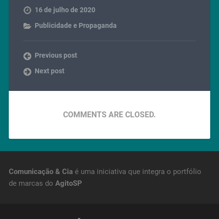
16 de julho de 2020
Publicidade e Propaganda
Previous post
Next post
COMMENTS ARE CLOSED.
Comunicação & Cia
é uma iniciativa que integra o portfólio
de marcas do
AgitoSP