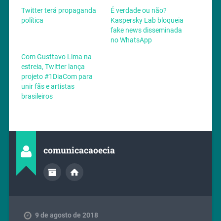
Twitter terá propaganda
É verdade ou não?
política
Kaspersky Lab bloqueia
fake news disseminada
no WhatsApp
Com Gusttavo Lima na
estreia, Twitter lança
projeto #1DiaCom para
unir fãs e artistas
brasileiros
comunicacaoecia
9 de agosto de 2018