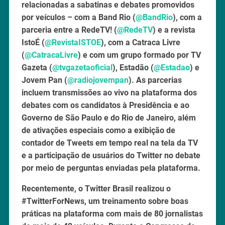
relacionadas a sabatinas e debates promovidos
por veículos – com a Band Rio (
@BandRio
), com a
parceria entre a RedeTV! (
@RedeTV
) e a revista
IstoÉ (
@RevistaISTOE
), com a Catraca Livre
(
@CatracaLivre
) e com um grupo formado por TV
Gazeta (
@tvgazetaoficial
), Estadão (
@Estadao
) e
Jovem Pan (
@radiojovempan
). As parcerias
incluem transmissões ao vivo na plataforma dos
debates com os candidatos à Presidência e ao
Governo de São Paulo e do Rio de Janeiro, além
de ativações especiais como a exibição de
contador de Tweets em tempo real na tela da TV
e a participação de usuários do Twitter no debate
por meio de perguntas enviadas pela plataforma.
Recentemente, o Twitter Brasil realizou o
#TwitterForNews, um treinamento sobre boas
práticas na plataforma com mais de 80 jornalistas