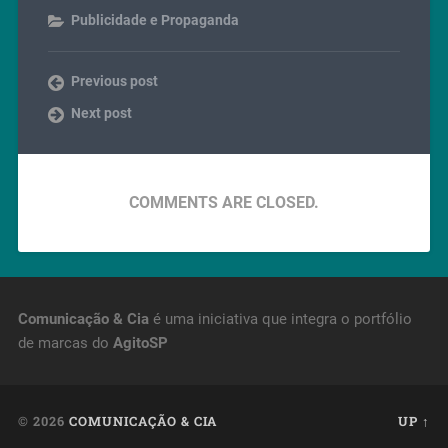
Publicidade e Propaganda
Previous post
Next post
COMMENTS ARE CLOSED.
Comunicação & Cia
é uma iniciativa que integra o portfólio
de marcas do
AgitoSP
© 2026
COMUNICAÇÃO & CIA
UP ↑