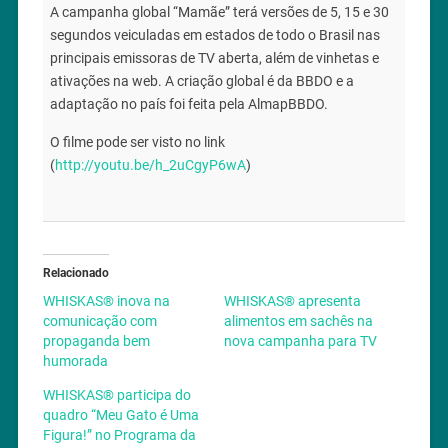
A campanha global “Mamãe” terá versões de 5, 15 e 30
segundos veiculadas em estados de todo o Brasil nas
principais emissoras de TV aberta, além de vinhetas e
ativações na web. A criação global é da BBDO e a
adaptação no país foi feita pela AlmapBBDO.
O filme pode ser visto no link
(
http://youtu.be/h_2uCgyP6wA
)
Relacionado
WHISKAS® inova na
WHISKAS® apresenta
comunicação com
alimentos em sachês na
propaganda bem
nova campanha para TV
humorada
WHISKAS® participa do
quadro “Meu Gato é Uma
Figura!” no Programa da