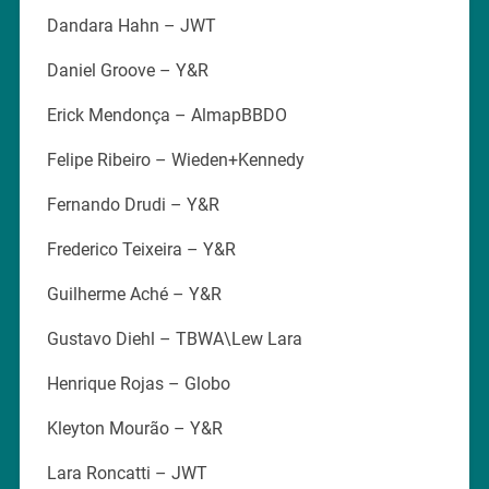
Dandara Hahn – JWT
Daniel Groove – Y&R
Erick Mendonça – AlmapBBDO
Felipe Ribeiro – Wieden+Kennedy
Fernando Drudi – Y&R
Frederico Teixeira – Y&R
Guilherme Aché – Y&R
Gustavo Diehl – TBWA\Lew Lara
Henrique Rojas – Globo
Kleyton Mourão – Y&R
Lara Roncatti – JWT